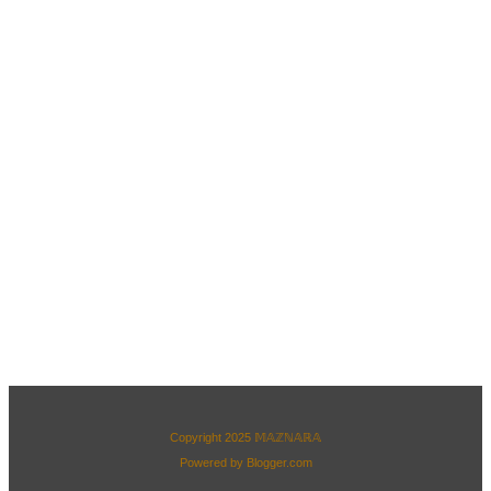
Copyright 2025
𝕄𝔸ℤℕ𝔸ℝ𝔸
Powered by
Blogger.com