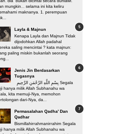
lah. dia bukan dicintai secara duniawi.
n mungkin... selama ini kita keliru
emahami maknanya. 1. perempuan
k...
Layla & Majnun
Kenapa Layla dan Majnun Tidak
dijodohkan Allah padahal
reka saling mencintai ? kata majnun:
ang paling miskin bukanlah seorang
ng...
Jenis Jin Berdasarkan
Tugasnya
بِسْمِ اللَّهِ الرَّحْمَنِ الرَّحِيمِ Segala
ji hanya milik Allah Subhanahu wa
’ala, kita memuji-Nya, memohon
rtolongan dari-Nya, da...
Permasalahan Qadha' Dan
Qadhar
Bismillahirrahmanirrahim Segala
ji hanya milik Allah Subhanahu wa