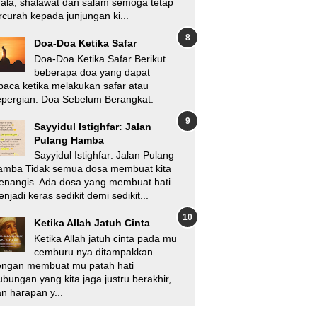
'ala, shalawat dan salam semoga tetap
rcurah kepada junjungan ki...
Doa-Doa Ketika Safar
Doa-Doa Ketika Safar Berikut
beberapa doa yang dapat
baca ketika melakukan safar atau
pergian: Doa Sebelum Berangkat:
Sayyidul Istighfar: Jalan
Pulang Hamba
Sayyidul Istighfar: Jalan Pulang
amba Tidak semua dosa membuat kita
enangis. Ada dosa yang membuat hati
njadi keras sedikit demi sedikit...
Ketika Allah Jatuh Cinta
Ketika Allah jatuh cinta pada mu
cemburu nya ditampakkan
engan membuat mu patah hati
bungan yang kita jaga justru berakhir,
n harapan y...