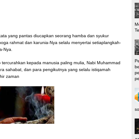
Me
T
n kata yang pantas diucapkan seorang hamba dan syukur
moga rahmat dan karunia-Nya selalu menyertai setiaplangkah-
da-Nya.
P
tap tercurahkan kepada manusia paling mulia, Nabi Muhammad
be
 para sahabat, dan para pengikutnya yang selalu istiqamah
pe
khir zaman
pe
so