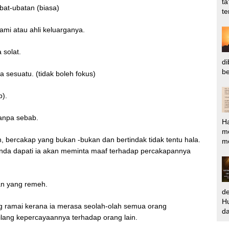
ta
ubat-ubatan (biasa)
te
ami atau ahli keluarganya.
 solat.
di
be
 sesuatu. (tidak boleh fokus)
b).
anpa sebab.
H
m
n, bercakap yang bukan -bukan dan bertindak tidak tentu hala.
me
 anda dapati ia akan meminta maaf terhadap percakapannya
an yang remeh.
d
Hu
g ramai kerana ia merasa seolah-olah semua orang
da
lang kepercayaannya terhadap orang lain.