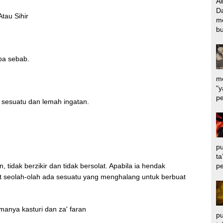
Al
Da
tau Sihir
m
bu
pa sebab.
me
"y
pe
 sesuatu dan lemah ingatan.
pu
ta
pe
 tidak berzikir dan tidak bersolat. Apabila ia hendak
at seolah-olah ada sesuatu yang menghalang untuk berbuat
anya kasturi dan za' faran
pu