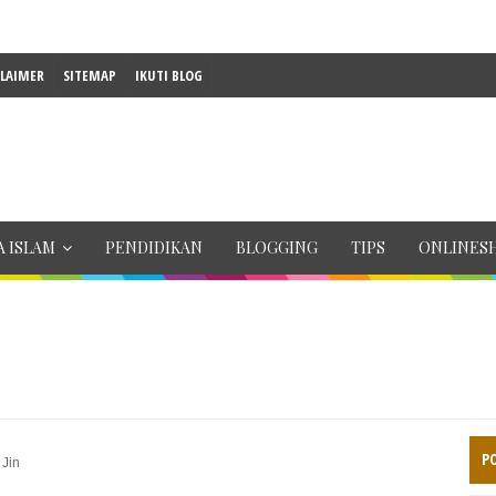
CLAIMER
SITEMAP
IKUTI BLOG
 ISLAM
PENDIDIKAN
BLOGGING
TIPS
ONLINES
P
 Jin