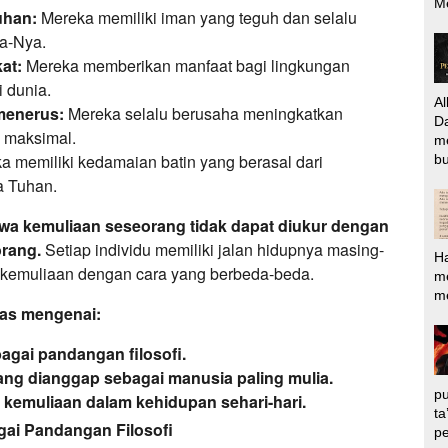
M
uhan:
Mereka memiliki iman yang teguh dan selalu
a-Nya.
at:
Mereka memberikan manfaat bagi lingkungan
 dunia.
Al
menerus:
Mereka selalu berusaha meningkatkan
Da
i maksimal.
m
 memiliki kedamaian batin yang berasal dari
bu
a Tuhan.
wa kemuliaan seseorang tidak dapat diukur dengan
rang.
Setiap individu memiliki jalan hidupnya masing-
H
 kemuliaan dengan cara yang berbeda-beda.
m
me
has mengenai:
agai pandangan filosofi.
ang dianggap sebagai manusia paling mulia.
pu
kemuliaan dalam kehidupan sehari-hari.
ta
gai Pandangan Filosofi
pe