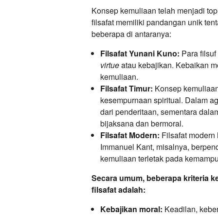
Konsep kemuliaan telah menjadi top
filsafat memiliki pandangan unik te
beberapa di antaranya:
Filsafat Yunani Kuno:
Para filsu
virtue
atau kebajikan. Kebaikan mor
kemuliaan.
Filsafat Timur:
Konsep kemuliaan 
kesempurnaan spiritual. Dalam 
dari penderitaan, sementara dala
bijaksana dan bermoral.
Filsafat Modern:
Filsafat modern 
Immanuel Kant, misalnya, berpend
kemuliaan terletak pada kemampua
Secara umum, beberapa kriteria k
filsafat adalah:
Kebajikan moral:
Keadilan, keber