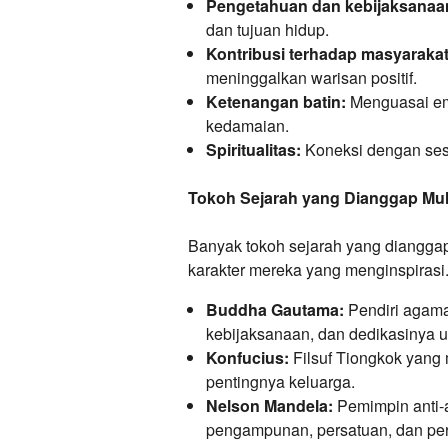
Pengetahuan dan kebijaksanaa
dan tujuan hidup.
Kontribusi terhadap masyarakat
meninggalkan warisan positif.
Ketenangan batin:
Menguasai em
kedamaian.
Spiritualitas:
Koneksi dengan sesua
Tokoh Sejarah yang Dianggap Mul
Banyak tokoh sejarah yang dianggap
karakter mereka yang menginspirasi
Buddha Gautama:
Pendiri agama
kebijaksanaan, dan dedikasinya u
Konfucius:
Filsuf Tiongkok yang 
pentingnya keluarga.
Nelson Mandela:
Pemimpin anti-a
pengampunan, persatuan, dan per