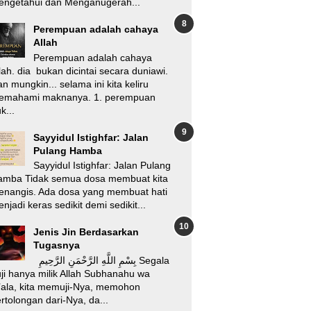
engetahui dan Menganugerah...
Perempuan adalah cahaya
Allah
Perempuan adalah cahaya
lah. dia bukan dicintai secara duniawi.
n mungkin... selama ini kita keliru
emahami maknanya. 1. perempuan
k...
Sayyidul Istighfar: Jalan
Pulang Hamba
Sayyidul Istighfar: Jalan Pulang
amba Tidak semua dosa membuat kita
enangis. Ada dosa yang membuat hati
njadi keras sedikit demi sedikit...
Jenis Jin Berdasarkan
Tugasnya
بِسْمِ اللَّهِ الرَّحْمَنِ الرَّحِيمِ Segala
ji hanya milik Allah Subhanahu wa
’ala, kita memuji-Nya, memohon
rtolongan dari-Nya, da...