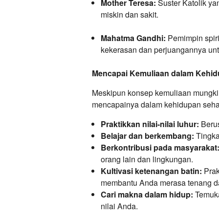
Mother Teresa:
Suster Katolik y
miskin dan sakit.
Mahatma Gandhi:
Pemimpin spirit
kekerasan dan perjuangannya unt
Mencapai Kemuliaan dalam Kehidu
Meskipun konsep kemuliaan mungkin 
mencapainya dalam kehidupan sehari
Praktikkan nilai-nilai luhur:
Berus
Belajar dan berkembang:
Tingka
Berkontribusi pada masyarakat
orang lain dan lingkungan.
Kultivasi ketenangan batin:
Prak
membantu Anda merasa tenang d
Cari makna dalam hidup:
Temuka
nilai Anda.