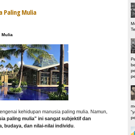
 Paling Mulia
Me
T
 Mulia
P
be
pe
pe
me
engenai kehidupan manusia paling mulia. Namun,
"y
pe
a paling mulia" ini sangat subjektif dan
budaya, dan nilai-nilai individu
.