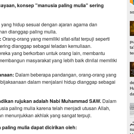
ayaan, konsep "manusia paling mulia" sering
so
yang hidup sesuai dengan ajaran agama dan
han dianggap paling mulia.
:
Orang-orang yang memiliki sifat-sifat terpuji seperti
pu
 sering dianggap sebagai teladan kemuliaan.
ta
reka yang berkorban untuk orang lain, membantu
te
mbangun masyarakat yang lebih baik dinilai memiliki
anaan:
Dalam beberapa pandangan, orang-orang yang
ebijaksanaan dalam menjalani hidup dianggap sebagai
d
Hu
da
ijadikan rujukan adalah Nabi Muhammad SAW.
Dalam
sia paling mulia karena telah menjadi utusan Allah,
 menunjukkan akhlak yang sangat terpuji.
الرَّحِيْم Puj
aling mulia dapat dicirikan oleh:
s