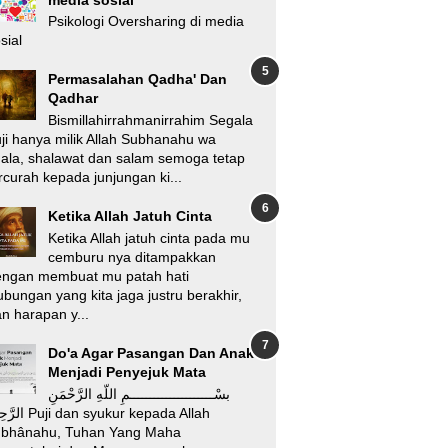
Psikologi Oversharing di media
sial
Permasalahan Qadha' Dan
Qadhar
Bismillahirrahmanirrahim Segala
ji hanya milik Allah Subhanahu wa
'ala, shalawat dan salam semoga tetap
rcurah kepada junjungan ki...
Ketika Allah Jatuh Cinta
Ketika Allah jatuh cinta pada mu
cemburu nya ditampakkan
engan membuat mu patah hati
bungan yang kita jaga justru berakhir,
n harapan y...
Do'a Agar Pasangan Dan Anak
Menjadi Penyejuk Mata
بسْـــــــــــــــــــــمِ اللّهِ الرَّحْمَنِ
i dan syukur kepada Allah
ubhânahu, Tuhan Yang Maha