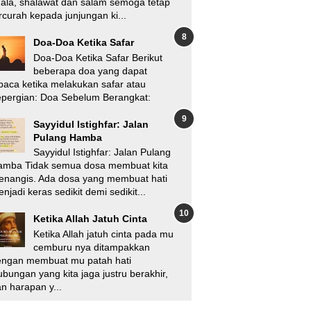
'ala, shalawat dan salam semoga tetap
rcurah kepada junjungan ki...
Doa-Doa Ketika Safar
Doa-Doa Ketika Safar Berikut
beberapa doa yang dapat
baca ketika melakukan safar atau
pergian: Doa Sebelum Berangkat:
Sayyidul Istighfar: Jalan
Pulang Hamba
Sayyidul Istighfar: Jalan Pulang
amba Tidak semua dosa membuat kita
enangis. Ada dosa yang membuat hati
njadi keras sedikit demi sedikit...
Ketika Allah Jatuh Cinta
Ketika Allah jatuh cinta pada mu
cemburu nya ditampakkan
engan membuat mu patah hati
bungan yang kita jaga justru berakhir,
n harapan y...