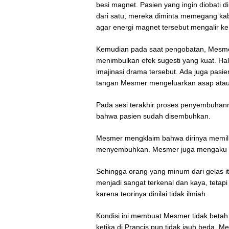
besi magnet. Pasien yang ingin diobati d
dari satu, mereka diminta memegang k
agar energi magnet tersebut mengalir ke 
Kemudian pada saat pengobatan, Mesm
menimbulkan efek sugesti yang kuat. Ha
imajinasi drama tersebut. Ada juga pasi
tangan Mesmer mengeluarkan asap atau
Pada sesi terakhir proses penyembuhan
bahwa pasien sudah disembuhkan.
Mesmer mengklaim bahwa dirinya memili
menyembuhkan. Mesmer juga mengaku bi
Sehingga orang yang minum dari gelas i
menjadi sangat terkenal dan kaya, tetapi
karena teorinya dinilai tidak ilmiah.
Kondisi ini membuat Mesmer tidak betah
ketika di Prancis pun tidak jauh beda.