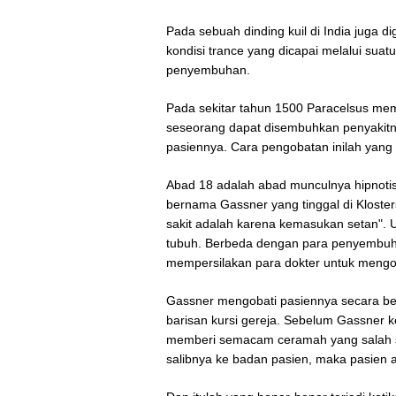
Pada sebuah dinding kuil di India juga
kondisi trance yang dicapai melalui suat
penyembuhan.
Pada sekitar tahun 1500 Paracelsus mem
seseorang dapat disembuhkan penyakitny
pasiennya. Cara pengobatan inilah yan
Abad 18 adalah abad munculnya hipnotis
bernama Gassner yang tinggal di Kloster
sakit adalah karena kemasukan setan". 
tubuh. Berbeda dengan para penyembuh w
mempersilakan para dokter untuk mengo
Gassner mengobati pasiennya secara be
barisan kursi gereja. Sebelum Gassner 
memberi semacam ceramah yang salah sa
salibnya ke badan pasien, maka pasien ak