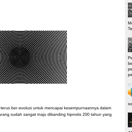
Me
T
P
be
pe
pe
so
tis terus ber-evolusi untuk mencapai kesempurnaannya dalam
karang sudah sangat maju dibanding hipnotis 200 tahun yang