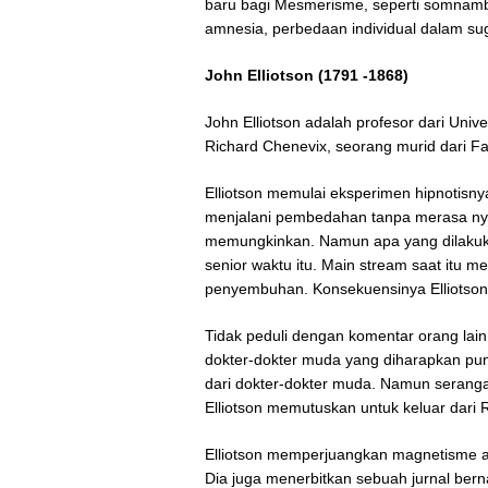
baru bagi Mesmerisme, seperti somnambuli
amnesia, perbedaan individual dalam sugest
John Elliotson (1791 -1868)
John Elliotson adalah profesor dari Unive
Richard Chenevix, seorang murid dari Fa
Elliotson memulai eksperimen hipnotisn
menjalani pembedahan tanpa merasa nye
memungkinkan. Namun apa yang dilakuka
senior waktu itu. Main stream saat itu 
penyembuhan. Konsekuensinya Elliotson p
Tidak peduli dengan komentar orang lai
dokter-dokter muda yang diharapkan pun
dari dokter-dokter muda. Namun serangan
Elliotson memutuskan untuk keluar dari R
Elliotson memperjuangkan magnetisme ag
Dia juga menerbitkan sebuah jurnal bern