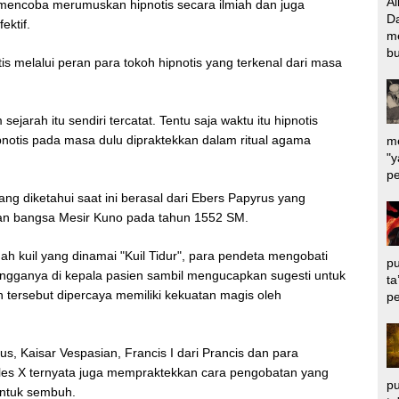
Al
mencoba merumuskan hipnotis secara ilmiah dan juga
Da
ektif.
m
bu
tis melalui peran para tokoh hipnotis yang terkenal dari masa
jarah itu sendiri tercatat. Tentu saja waktu itu hipnotis
pnotis pada masa dulu dipraktekkan dalam ritual agama
me
"y
pe
yang diketahui saat ini berasal dari Ebers Papyrus yang
tan bangsa Mesir Kuno pada tahun 1552 SM.
ah kuil yang dinamai "Kuil Tidur", para pendeta mengobati
pu
gganya di kepala pasien sambil mengucapkan sugesti untuk
ta
ersebut dipercaya memiliki kekuatan magis oleh
pe
, Kaisar Vespasian, Francis I dari Prancis dan para
les X ternyata juga mempraktekkan cara pengobatan yang
pu
untuk sembuh.