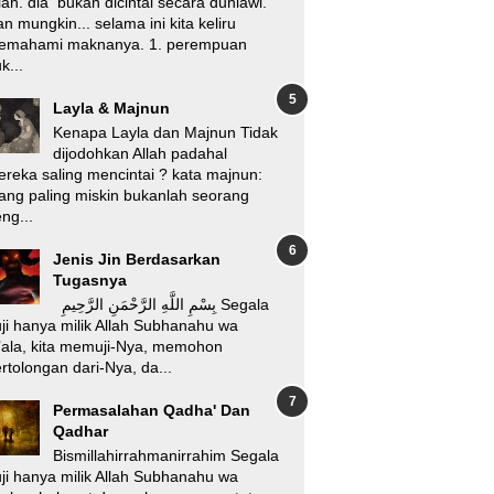
lah. dia bukan dicintai secara duniawi.
n mungkin... selama ini kita keliru
emahami maknanya. 1. perempuan
k...
Layla & Majnun
Kenapa Layla dan Majnun Tidak
dijodohkan Allah padahal
reka saling mencintai ? kata majnun:
ang paling miskin bukanlah seorang
ng...
Jenis Jin Berdasarkan
Tugasnya
بِسْمِ اللَّهِ الرَّحْمَنِ الرَّحِيمِ Segala
ji hanya milik Allah Subhanahu wa
’ala, kita memuji-Nya, memohon
rtolongan dari-Nya, da...
Permasalahan Qadha' Dan
Qadhar
Bismillahirrahmanirrahim Segala
ji hanya milik Allah Subhanahu wa