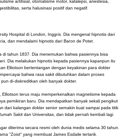
sme artifisial, otomatisme motor, katalepsi, anestesia,
ibilitas, serta halusinasi positif dan negatif.
rsity Hospital di London, Inggris. Dia mengenal hipnotis dari
ria, dan mendalami hipnotis dari Baron de Potet.
ya di tahun 1837. Dia menemukan bahwa pasiennya bisa
ri. Dia melakukan hipnotis kepada pasiennya kapanpun itu
n Elliotson bertentangan dengan keyakinan para dokter
mempercayai bahwa rasa sakit dibutuhkan dalam proses
un di-diskreditkan oleh banyak dokter.
n, Elliotson terus maju memperkenalkan magnetisme kepada
ya pemikiran baru. Dia mendapatkan banyak sekali pengikut
 dari kalangan dokter senior semakin kuat sampai pada titik
umah Sakit dan Universitas, dan tidak pernah kembali lagi.
ar diterima secara resmi oleh dunia medis selama 30 tahun.
ama "Zoist" yang membuat James Esdaile tertarik.