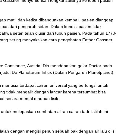
ika Gassner menyentuhkan tongkat salibnya ke tubuh pasien
ggap mati, dan ketika dibangunkan kembali, pasien dianggap
bebas dari pengaruh setan. Dalam kondisi pasien tidak
bahwa setan telah diusir dari tubuh pasien. Pada tahun 1770-
yang sering menyaksikan cara pengobatan Father Gassner.
ke Constance, Austria. Dia mendapatkan gelar Doctor pada
judul De Planetarum Influx (Dalam Pengaruh Planetplanet).
anusia terdapat cairan universal yang berfungsi untuk
g tidak mengalir dengan lancar karena tersumbat bisa
at secara mental maupun fisik.
uk melepaskan sumbatan aliran cairan tadi. Istilah ini
alah dengan mengisi penuh sebuah bak dengan air lalu diisi