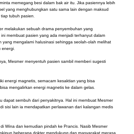
iminta memegang besi dalam bak air itu. Jika pasiennya lebih
abel yang menghubungkan satu sama lain dengan maksud
tiap tubuh pasien.
er melakukan sebuah drama penyembuhan yang
l ini membuat pasien yang ada menjadi terhanyut dalam
en yang mengalami halusinasi sehingga seolah-olah melihat
 energi.
nya, Mesmer menyentuh pasien sambil memberi sugesti
ki energi magnetis, semacam kesaktian yang bisa
sa mengalirkan energi magnetis ke dalam gelas.
tu dapat sembuh dari penyakitnya. Hal ini membuat Mesmer
 di sisi lain ia mendapatkan perlawanan dari kalangan medis
 di Wina dan kemudian pindah ke Prancis. Nasib Mesmer
 Meskipun beberapa dokter mendukung dan masyarakat merasa