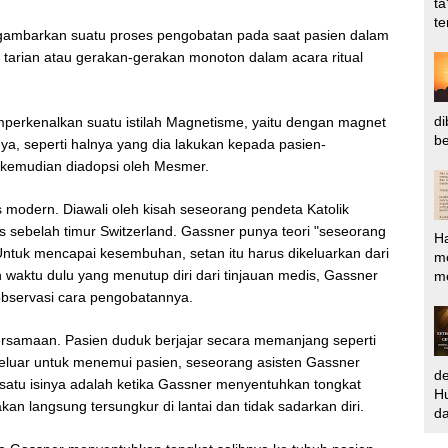
ta
te
 digambarkan suatu proses pengobatan pada saat pasien dalam
u tarian atau gerakan-gerakan monoton dalam acara ritual
di
perkenalkan suatu istilah Magnetisme, yaitu dengan magnet
be
a, seperti halnya yang dia lakukan kepada pasien-
g kemudian diadopsi oleh Mesmer.
 modern. Diawali oleh kisah seseorang pendeta Katolik
s sebelah timur Switzerland. Gassner punya teori "seseorang
H
Untuk mencapai kesembuhan, setan itu harus dikeluarkan dari
m
aktu dulu yang menutup diri dari tinjauan medis, Gassner
me
bservasi cara pengobatannya.
rsamaan. Pasien duduk berjajar secara memanjang seperti
keluar untuk menemui pasien, seseorang asisten Gassner
d
tu isinya adalah ketika Gassner menyentuhkan tongkat
Hu
an langsung tersungkur di lantai dan tidak sadarkan diri.
da