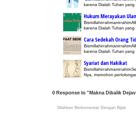
karena Dialah Tuhan yan
Hukum Merayakan Ulan
BismillahirrahmanirrahimAl
karena Dialah Tuhan yan
Cara Sedekah Orang Ti
BismillahirrahmanirrahimAl
karena Dialah Tuhan yan
Syariat dan Hakikat
BismillahirrahmanirrahimSe
Nya, memohon pertolonga
0 Response to "Makna Dibalik Deja
Silahkan Berkomentar Dengan Bijak