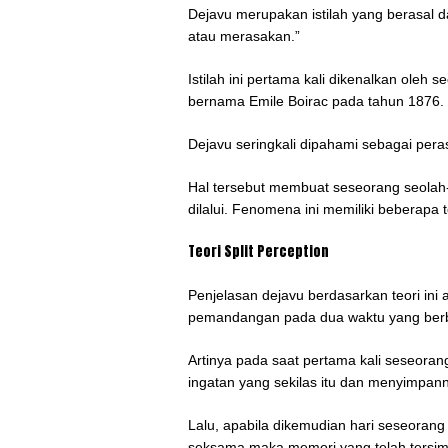
Dejavu merupakan istilah yang berasal d
atau merasakan.”
Istilah ini pertama kali dikenalkan oleh
bernama Emile Boirac pada tahun 1876.
Dejavu seringkali dipahami sebagai pera
Hal tersebut membuat seseorang seolah
dilalui. Fenomena ini memiliki beberapa
Teori Split Perception
Penjelasan dejavu berdasarkan teori ini 
pemandangan pada dua waktu yang ber
Artinya pada saat pertama kali seseoran
ingatan yang sekilas itu dan menyimpan
Lalu, apabila dikemudian hari seseorang
seksama maka memori yang telah tersimpa