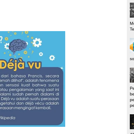
Me
T
so
P
be
pe
pe