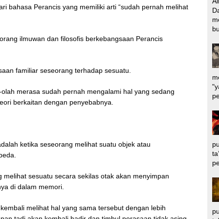
Al
ari bahasa Perancis yang memiliki arti “sudah pernah melihat
Da
m
bu
 seorang ilmuwan dan filosofis berkebangsaan Perancis
saan familiar seseorang terhadap sesuatu.
me
"y
-olah merasa sudah pernah mengalami hal yang sedang
pe
 teori berkaitan dengan penyebabnya.
pu
adalah ketika seseorang melihat suatu objek atau
ta
beda.
pe
g melihat sesuatu secara sekilas otak akan menyimpan
nya di dalam memori.
 kembali melihat hal yang sama tersebut dengan lebih
pu
n tadi akan kembali hadir dan timbul perasaan tidak asing.