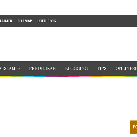
CLAIMER
SITEMAP
IKUTI BLOG
 ISLAM
PENDIDIKAN
BLOGGING
TIPS
ONLINES
P
u