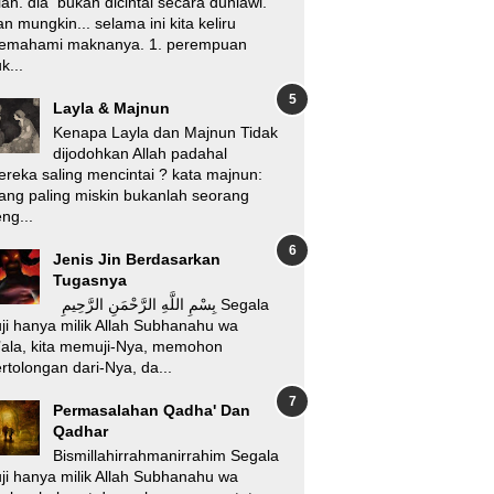
lah. dia bukan dicintai secara duniawi.
n mungkin... selama ini kita keliru
emahami maknanya. 1. perempuan
k...
Layla & Majnun
Kenapa Layla dan Majnun Tidak
dijodohkan Allah padahal
reka saling mencintai ? kata majnun:
ang paling miskin bukanlah seorang
ng...
Jenis Jin Berdasarkan
Tugasnya
بِسْمِ اللَّهِ الرَّحْمَنِ الرَّحِيمِ Segala
ji hanya milik Allah Subhanahu wa
’ala, kita memuji-Nya, memohon
rtolongan dari-Nya, da...
Permasalahan Qadha' Dan
Qadhar
Bismillahirrahmanirrahim Segala
ji hanya milik Allah Subhanahu wa