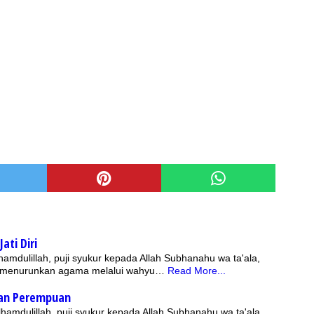
ati Diri
hamdulillah, puji syukur kepada Allah Subhanahu wa ta'ala,
g menurunkan agama melalui wahyu…
Read More...
dan Perempuan
hamdulillah, puji syukur kepada Allah Subhanahu wa ta'ala,