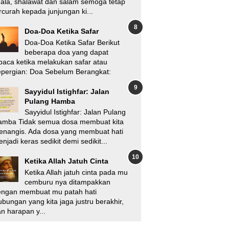
'ala, shalawat dan salam semoga tetap
rcurah kepada junjungan ki...
Doa-Doa Ketika Safar
Doa-Doa Ketika Safar Berikut
beberapa doa yang dapat
baca ketika melakukan safar atau
pergian: Doa Sebelum Berangkat:
Sayyidul Istighfar: Jalan
Pulang Hamba
Sayyidul Istighfar: Jalan Pulang
amba Tidak semua dosa membuat kita
enangis. Ada dosa yang membuat hati
njadi keras sedikit demi sedikit...
Ketika Allah Jatuh Cinta
Ketika Allah jatuh cinta pada mu
cemburu nya ditampakkan
engan membuat mu patah hati
bungan yang kita jaga justru berakhir,
n harapan y...