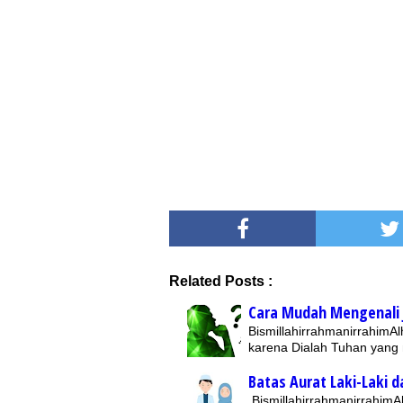
Related Posts :
Cara Mudah Mengenali J
BismillahirrahmanirrahimAl
karena Dialah Tuhan yan
Batas Aurat Laki-Laki 
BismillahirrahmanirrahimAl