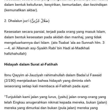
dalam bentuk kekufuran, kesyirikan, kemurtadan, dan kezindiqan
(kemunafikan akbar).
2. Dhalalun juz’i (ضَلَالٌ جُزْئِيٌّ)
Kesesatan secara parsial, terjadi pada orang yang masuk Islam,
dalam bentuk kesesatan pada akidah dan manhaj, yang tidak
mengeluarkannya dari Islam. (ats-Tsabat ‘ala as-Sunnah hlm. 3
—4, al-’Allamah asy-Syaikh Rabi’ bin Hadi al-Madkhali
hafizhahullah)
Hidayah dalam Surat al-Fatihah
Ibnu Qayyim al-Jauziyah rahimahullah dalam Badai’ul Fawaid
(2/190) menjelaskan bahwa hidayah yang diminta oleh
seseorang setiap kali membaca al-Fatihah pada ayat:
“Tunjukilah kami jalan yang lurus, (yaitu) jalan orang-orang yang
telah Engkau anugerahkan nikmat kepada mereka, bukan (jalan)
mereka yang dimurkai dan bukan (pula jalan) mereka yang