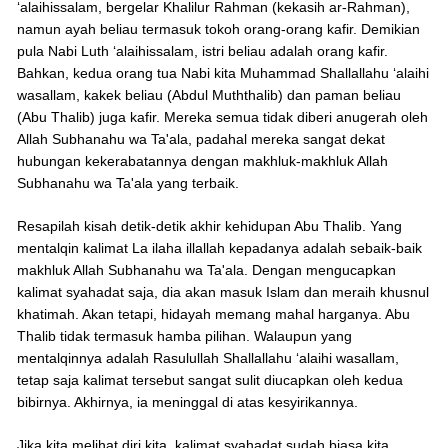
‘alaihissalam, bergelar Khalilur Rahman (kekasih ar-Rahman),
namun ayah beliau termasuk tokoh orang-orang kafir. Demikian
pula Nabi Luth ‘alaihissalam, istri beliau adalah orang kafir.
Bahkan, kedua orang tua Nabi kita Muhammad Shallallahu ‘alaihi
wasallam, kakek beliau (Abdul Muththalib) dan paman beliau
(Abu Thalib) juga kafir. Mereka semua tidak diberi anugerah oleh
Allah Subhanahu wa Ta'ala, padahal mereka sangat dekat
hubungan kekerabatannya dengan makhluk-makhluk Allah
Subhanahu wa Ta'ala yang terbaik.
Resapilah kisah detik-detik akhir kehidupan Abu Thalib. Yang
mentalqin kalimat La ilaha illallah kepadanya adalah sebaik-baik
makhluk Allah Subhanahu wa Ta'ala. Dengan mengucapkan
kalimat syahadat saja, dia akan masuk Islam dan meraih khusnul
khatimah. Akan tetapi, hidayah memang mahal harganya. Abu
Thalib tidak termasuk hamba pilihan. Walaupun yang
mentalqinnya adalah Rasulullah Shallallahu ‘alaihi wasallam,
tetap saja kalimat tersebut sangat sulit diucapkan oleh kedua
bibirnya. Akhirnya, ia meninggal di atas kesyirikannya.
Jika kita melihat diri kita, kalimat syahadat sudah biasa kita