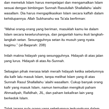
dan memeluk Islam harus mempelajari dan mengamalkan Islam
sesuai dengan bimbingan Sunnah Rasulullah Shallallahu ‘alaihi
wasallam. Dia harus mengaplikasikan Islam secara kaffah dalam
kehidupannya. Allah Subhanahu wa Ta'ala berfirman:
“Wahai orang-orang yang beriman, masuklah kamu ke dalam
Islam secara keseluruhannya, dan janganlah kamu ikuti langkah-
langkah setan. Sesungguhnya setan itu musuh yang nyata
bagimu.” (al-Baqarah: 208)
Inilah makna hidayah yang sesungguhnya. Hidayah di atas jalan
yang lurus. Hidayah di atas As-Sunnah.
Sebagian pihak merasa telah meraih hidayah ketika sebelumnya
dia kafir lalu masuk Islam, tanpa melihat Islam yang di atas
Sunnah Rasul Shallallahu ‘alaihi wasallam. Cukup banyak orang
kafir yang masuk Islam, namun kemudian mengikuti paham
Ahmadiyah, Rafidhah, JIL, dan paham kekafiran lain yang
berkedok Islam.
Tidak jarang pula orang yang sebelumnya terkungkung dalam