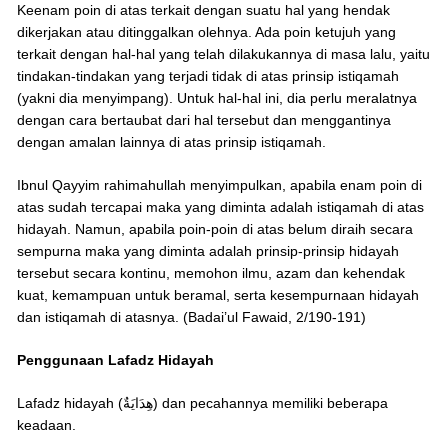
Keenam poin di atas terkait dengan suatu hal yang hendak
dikerjakan atau ditinggalkan olehnya. Ada poin ketujuh yang
terkait dengan hal-hal yang telah dilakukannya di masa lalu, yaitu
tindakan-tindakan yang terjadi tidak di atas prinsip istiqamah
(yakni dia menyimpang). Untuk hal-hal ini, dia perlu meralatnya
dengan cara bertaubat dari hal tersebut dan menggantinya
dengan amalan lainnya di atas prinsip istiqamah.
Ibnul Qayyim rahimahullah menyimpulkan, apabila enam poin di
atas sudah tercapai maka yang diminta adalah istiqamah di atas
hidayah. Namun, apabila poin-poin di atas belum diraih secara
sempurna maka yang diminta adalah prinsip-prinsip hidayah
tersebut secara kontinu, memohon ilmu, azam dan kehendak
kuat, kemampuan untuk beramal, serta kesempurnaan hidayah
dan istiqamah di atasnya. (Badai’ul Fawaid, 2/190-191)
Penggunaan Lafadz Hidayah
Lafadz hidayah (هِدَايَةٌ) dan pecahannya memiliki beberapa
keadaan.