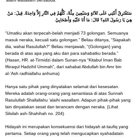
‘alaihi wasallam bersabda:
سَتَفْتَرِقُ أُمَّتِي عَلَى ثَلاَثَةٍ وَسَبْعِينَ مِلَّةً، كُلُّهُمْ فِي النَّارِ إِلاَّ وَاحِدَةً. قِيلَ: مَنْ
هِيَ يَا رَسُولَ اللهِ؟ قَالَ: مَا أَنَا عَلَيْهِ وَأَصْحَابِيْ
“Umatku akan terpecah-belah menjadi 73 golongan. Semuanya
masuk neraka, kecuali satu golongan.” Beliau ditanya, “Siapakah
dia, wahai Rasulullah?” Beliau menjawab, “(Golongan) yang
berada di atas apa yang aku dan para sahabatku berada.”
(Hasan, HR. at-Tirmidzi dalam Sunan-nya “Kitabul Iman Bab
Iftiraqul Hadzihil Ummah”, dari sahabat Abdullah bin Amr bin
al-‘Ash radhiallahu anhuma)
Hanya satu pihak yang dinyatakan selamat dari kesesatan.
Mereka adalah orang-orang yang senantiasa di atas Sunnah
Rasulullah Shallallahu ‘alaihi wasallam. Adapun pihak-pihak yang
lain dinyatakan sesat dan terancam dengan neraka. (Lihat
Silsilah ash-Shahihah no. 204)
Hidayah ini merupakan konsekuensi dari hidayah at-taufiq yang
pertama. Setiap orang yang telah mengucapkan syahadatain