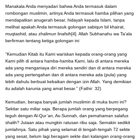
Manakala Anda menyadari bahwa Anda termasuk dalam
rombongan muslimin, artinya Anda termasuk hamba pilihan yang
mendapatkan anugerah besar, hidayah kepada Islam, tanpa
melihat apakah Anda termasuk golongan sabiqun bil khairat,
muqtashid, atau zhalimun linafsih[4]. Allah Subhanahu wa Ta'ala
berfirman tentang ketiga golongan ini:
“Kemudian Kitab itu Kami wariskan kepada orang-orang yang
Kami pilih di antara hamba-hamba Kami, lalu di antara mereka
ada yang menganiaya diri mereka sendiri dan di antara mereka
ada yang pertengahan dan di antara mereka ada (pula) yang
lebih dahulu berbuat kebaikan dengan izin Allah. Yang demikian
itu adalah karunia yang amat besar.” (Fathir: 32)
Kemudian, berapa banyak jumlah muslimin di muka bumi ini?
Sekitar satu miliar saja. Berapa jumlah orang yang berpegang
teguh dengan Al-Qur’an, As-Sunnah, dan pemahaman salafus
shalih? Jutaan atau mungkin ratusan ribu saja. Semakin sedikit
jumlahnya. Satu pihak yang selamat di tengah-tengah 72 sekte
yang sesat, belum lagi beragam sekte dari kalangan orang-orang