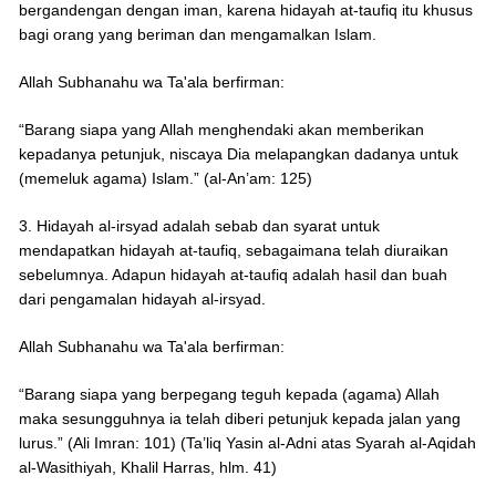
bergandengan dengan iman, karena hidayah at-taufiq itu khusus
bagi orang yang beriman dan mengamalkan Islam.
Allah Subhanahu wa Ta'ala berfirman:
“Barang siapa yang Allah menghendaki akan memberikan
kepadanya petunjuk, niscaya Dia melapangkan dadanya untuk
(memeluk agama) Islam.” (al-An’am: 125)
3. Hidayah al-irsyad adalah sebab dan syarat untuk
mendapatkan hidayah at-taufiq, sebagaimana telah diuraikan
sebelumnya. Adapun hidayah at-taufiq adalah hasil dan buah
dari pengamalan hidayah al-irsyad.
Allah Subhanahu wa Ta'ala berfirman:
“Barang siapa yang berpegang teguh kepada (agama) Allah
maka sesungguhnya ia telah diberi petunjuk kepada jalan yang
lurus.” (Ali Imran: 101) (Ta’liq Yasin al-Adni atas Syarah al-Aqidah
al-Wasithiyah, Khalil Harras, hlm. 41)