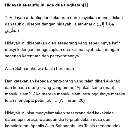
Hidayah at-taufiq ini ada dua tingkatan[1].
1. Hidayah at-taufiq dari kekufuran dan kesyirikan menuju Islam
dan tauhid, disebut dengan hidayah ila ath-thariq (هِدَايَةٌ إِلَى
الطَّرِيقِ).
Hidayah ini didapatkan oleh seseorang yang sebelumnya kafir
musyrik dengan mengucapkan dua kalimat syahadat, dengan
segenap ketentuan dan persyaratannya.
Allah Subhanahu wa Ta'ala berfirman:
Dan katakanlah kepada orang-orang yang telah diberi Al-Kitab
dan kepada orang-orang yang ummi, “Apakah kamu (mau)
masuk Islam?” Jika mereka masuk Islam, sesungguhnya mereka
telah mendapat petunjuk …. (Ali Imran: 20)
Hidayah ini bisa menyelamatkan seseorang dari kekekalan
dalam api neraka, walaupun dia terjatuh dalam dosa dan
kemaksiatan. Apabila Allah Subhanahu wa Ta'ala menghendaki,