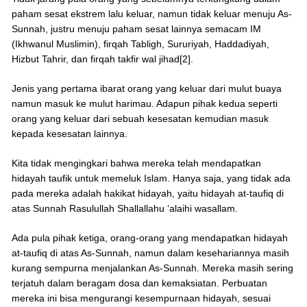
paham sesat ekstrem lalu keluar, namun tidak keluar menuju As-
Sunnah, justru menuju paham sesat lainnya semacam IM
(Ikhwanul Muslimin), firqah Tabligh, Sururiyah, Haddadiyah,
Hizbut Tahrir, dan firqah takfir wal jihad[2].
Jenis yang pertama ibarat orang yang keluar dari mulut buaya
namun masuk ke mulut harimau. Adapun pihak kedua seperti
orang yang keluar dari sebuah kesesatan kemudian masuk
kepada kesesatan lainnya.
Kita tidak mengingkari bahwa mereka telah mendapatkan
hidayah taufik untuk memeluk Islam. Hanya saja, yang tidak ada
pada mereka adalah hakikat hidayah, yaitu hidayah at-taufiq di
atas Sunnah Rasulullah Shallallahu ‘alaihi wasallam.
Ada pula pihak ketiga, orang-orang yang mendapatkan hidayah
at-taufiq di atas As-Sunnah, namun dalam kesehariannya masih
kurang sempurna menjalankan As-Sunnah. Mereka masih sering
terjatuh dalam beragam dosa dan kemaksiatan. Perbuatan
mereka ini bisa mengurangi kesempurnaan hidayah, sesuai