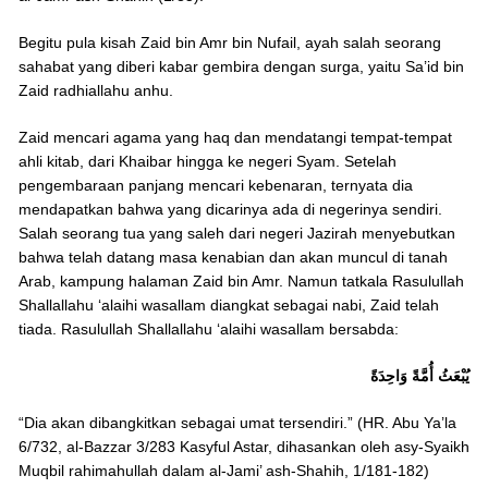
Begitu pula kisah Zaid bin Amr bin Nufail, ayah salah seorang
sahabat yang diberi kabar gembira dengan surga, yaitu Sa’id bin
Zaid radhiallahu anhu.
Zaid mencari agama yang haq dan mendatangi tempat-tempat
ahli kitab, dari Khaibar hingga ke negeri Syam. Setelah
pengembaraan panjang mencari kebenaran, ternyata dia
mendapatkan bahwa yang dicarinya ada di negerinya sendiri.
Salah seorang tua yang saleh dari negeri Jazirah menyebutkan
bahwa telah datang masa kenabian dan akan muncul di tanah
Arab, kampung halaman Zaid bin Amr. Namun tatkala Rasulullah
Shallallahu ‘alaihi wasallam diangkat sebagai nabi, Zaid telah
tiada. Rasulullah Shallallahu ‘alaihi wasallam bersabda:
يُبْعَثُ أُمَّةً وَاحِدَةً
“Dia akan dibangkitkan sebagai umat tersendiri.” (HR. Abu Ya’la
6/732, al-Bazzar 3/283 Kasyful Astar, dihasankan oleh asy-Syaikh
Muqbil rahimahullah dalam al-Jami’ ash-Shahih, 1/181-182)