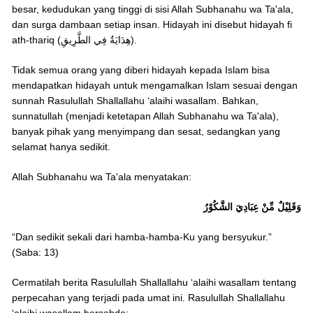
besar, kedudukan yang tinggi di sisi Allah Subhanahu wa Ta'ala,
dan surga dambaan setiap insan. Hidayah ini disebut hidayah fi
ath-thariq (هِدَايَةٌ فِي الطَّرِيقِ).
Tidak semua orang yang diberi hidayah kepada Islam bisa
mendapatkan hidayah untuk mengamalkan Islam sesuai dengan
sunnah Rasulullah Shallallahu ‘alaihi wasallam. Bahkan,
sunnatullah (menjadi ketetapan Allah Subhanahu wa Ta'ala),
banyak pihak yang menyimpang dan sesat, sedangkan yang
selamat hanya sedikit.
Allah Subhanahu wa Ta'ala menyatakan:
وَقَلِيْلٌ مِّنْ عِبَادِيَ الشَّكُوْرُ
“Dan sedikit sekali dari hamba-hamba-Ku yang bersyukur.”
(Saba: 13)
Cermatilah berita Rasulullah Shallallahu ‘alaihi wasallam tentang
perpecahan yang terjadi pada umat ini. Rasulullah Shallallahu