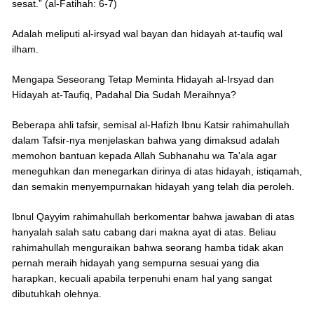
sesat.” (al-Fatihah: 6-7)
Adalah meliputi al-irsyad wal bayan dan hidayah at-taufiq wal
ilham.
Mengapa Seseorang Tetap Meminta Hidayah al-Irsyad dan
Hidayah at-Taufiq, Padahal Dia Sudah Meraihnya?
Beberapa ahli tafsir, semisal al-Hafizh Ibnu Katsir rahimahullah
dalam Tafsir-nya menjelaskan bahwa yang dimaksud adalah
memohon bantuan kepada Allah Subhanahu wa Ta'ala agar
meneguhkan dan menegarkan dirinya di atas hidayah, istiqamah,
dan semakin menyempurnakan hidayah yang telah dia peroleh.
Ibnul Qayyim rahimahullah berkomentar bahwa jawaban di atas
hanyalah salah satu cabang dari makna ayat di atas. Beliau
rahimahullah menguraikan bahwa seorang hamba tidak akan
pernah meraih hidayah yang sempurna sesuai yang dia
harapkan, kecuali apabila terpenuhi enam hal yang sangat
dibutuhkah olehnya.